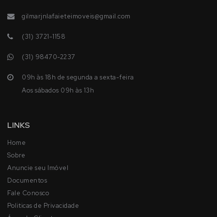
Av. Pref. Telésforo Cândido de Rezende, 44 - Centro,
Conselheiro Lafaiete - MG, 36400-076
gilmarjnlafaieteimoveis@gmail.com
(31) 3721-1158
(31) 98470-2237
09h às 18h de segunda a sexta-feira
Aos sábados 09h às 13h
LINKS
Home
Sobre
Anuncie seu Imóvel
Documentos