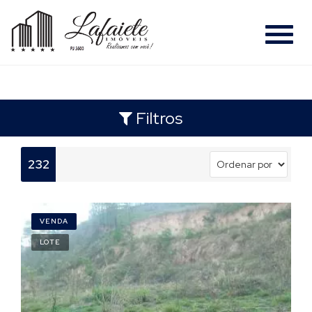
#
Filtros
232
VENDA
LOTE