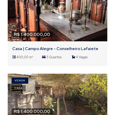
R$ 1.400.000,00
Casa | Campo Alegre - Conselheiro Lafaiete
400,00 m²
3 Quartos
4 Vagas
VENDA
CASA
R$ 1.400.000,00