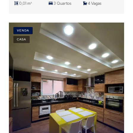
0,01 m²
3 Quartos
4 Vagas
VENDA
CASA