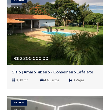
VENDA
SÍTIO
R$ 2.300.000,00
Sítio | Amaro Ribeiro - Conselheiro Lafaiete
0,00 m²
4 Quartos
0 Vagas
VENDA
CASA