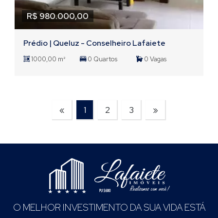
R$ 980.000,00
Prédio | Queluz - Conselheiro Lafaiete
1000,00 m²
0 Quartos
0 Vagas
«
1
2
3
»
O MELHOR INVESTIMENTO DA SUA VIDA ESTÁ