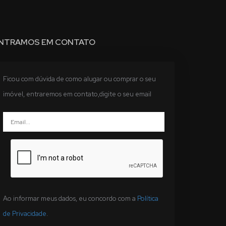
NTRAMOS EM CONTATO
Ficou com dúvida de como alugar ou comprar o seu
imóvel, entraremos em contato,digite o seu email
Ao informar meus dados, eu concordo com a
Política
de Privacidade
.