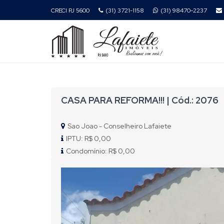
CRECI PJ 5600
(31) 3721-1158
(31) 98470-2237
CASA PARA REFORMA!!! | Cód.: 2076
Sao Joao - Conselheiro Lafaiete
IPTU: R$ 0,00
Condomínio: R$ 0,00
Previous