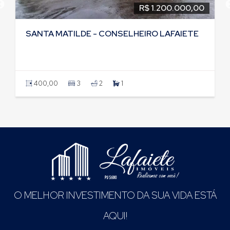
R$ 1.200.000,00
SANTA MATILDE - CONSELHEIRO LAFAIETE
400,00
3
2
1
O MELHOR INVESTIMENTO DA SUA VIDA ESTÁ
AQUI!