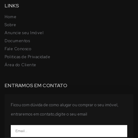
LINKS
Home
Sobre
Anuncie seu Imóvel
Documentos
Fale Conosco
Politicas de Privacidade
Área do Cliente
ENTRAMOS EM CONTATO
Ficou com dúvida de como alugar ou comprar o seu imóvel,
entraremos em contato,digite o seu email