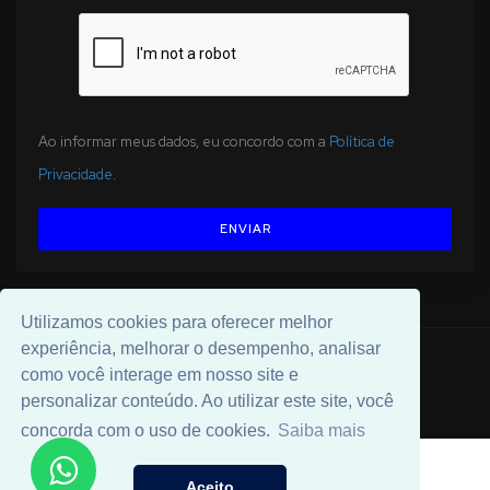
Ao informar meus dados, eu concordo com a
Política de
Privacidade
.
ENVIAR
Utilizamos cookies para oferecer melhor
experiência, melhorar o desempenho, analisar
© 2026 Desenvolvido por
Universal Software
.
como você interage em nosso site e
personalizar conteúdo. Ao utilizar este site, você
concorda com o uso de cookies.
Saiba mais
Aceito