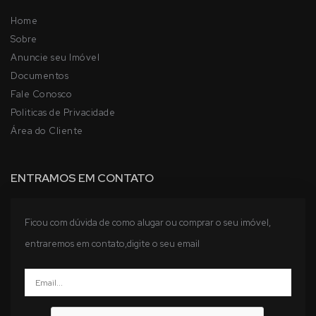
Home
Sobre
Anuncie seu Imóvel
Documentos
Fale Conosco
Politicas de Privacidade
Área do Cliente
ENTRAMOS EM CONTATO
Ficou com dúvida de como alugar ou comprar o seu imóvel,
entraremos em contato,digite o seu email