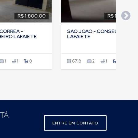
.800,00
R$ 1.400,00
SAO JOAO - CONSELHEIRO
ETE
LAFAIETE
0
67,18
2
1
2
STÁ
ENTRE EM CONTATO