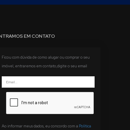
NTRAMOS EM CONTATO
Ficou com dúvida de como alugar ou comprar o seu
imóvel, entraremos em contato,digite o seu email
Ao informar meus dados, eu concordo com a
Política