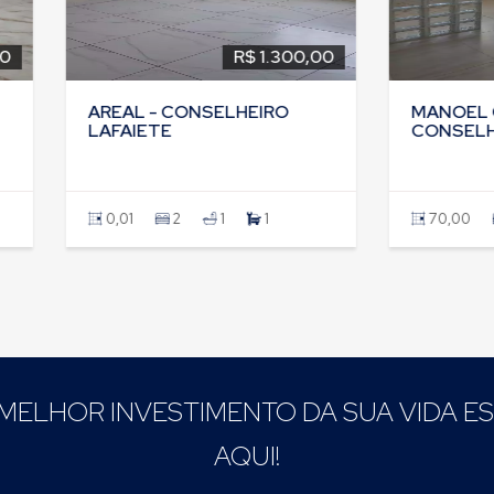
R$ 1.300,00
R$ 1
REAL - CONSELHEIRO
MANOEL CORREA -
AFAIETE
CONSELHEIRO LAFAI
0,01
2
1
1
70,00
1
1
MELHOR INVESTIMENTO DA SUA VIDA E
AQUI!