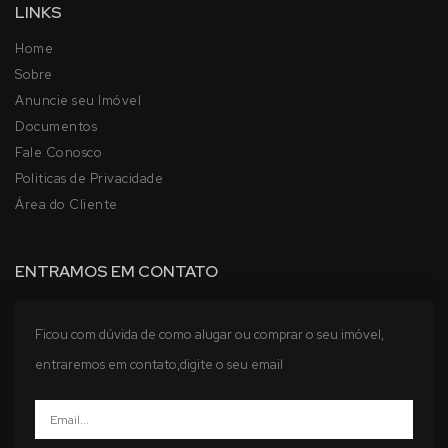
LINKS
Home
Sobre
Anuncie seu Imóvel
Documentos
Fale Conosco
Politicas de Privacidade
Área do Cliente
ENTRAMOS EM CONTATO
Ficou com dúvida de como alugar ou comprar o seu imóvel,
entraremos em contato,digite o seu email